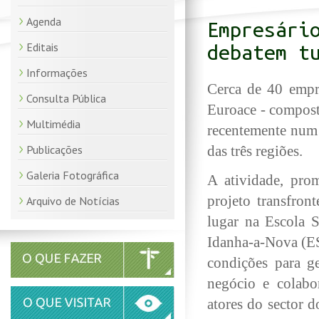
Agenda
Empresári
Editais
debatem t
Informações
Cerca de 40 empres
Consulta Pública
Euroace - compost
Multimédia
recentemente num 
Publicações
das três regiões.
Galeria Fotográfica
A atividade, pr
projeto transfront
Arquivo de Notícias
lugar na Escola 
Idanha-a-Nova (E
condições para g
negócio e colabo
atores do sector 