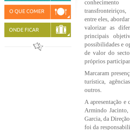
conhecimento 
transfronteiriços,
entre eles, aborda
valorizar as dife
principais objet
possibilidades e o
de valor do secto
próprios participa
Marcaram presença
turística, agênci
outros.
A apresentação e 
Armindo Jacinto,
Garcia, da Direçã
foi da responsabil