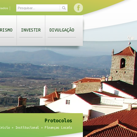
|
ciados
RISMO
INVESTIR
DIVULGAÇÃO
Protocolos
Início
»
Institucional
»
Finanças Locais