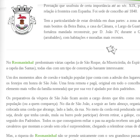
Povoação que usufruiu de certa importância até ao séc. XIX, p
relação à fronteira com Espanha. Foi sede de concelho até 1840.
Tem a particularidade de estar dividida em duas partes: a zona
mais bonitos da Beira Baixa, a casa da Câmara, o Largo da Guarita
fortaleza mandada reconstruir, por D. João IV, durante a G
(arrabaldes), com habitações e moradias mais recentes.
No
Rosmaninhal
predominam várias capelas (a de São Roque, da Misericórdia, do Espír
a capela das Santas), todas elas com um tipo de construção bastante interessante.
Um dos momentos altos de coesão e tradição popular (que conta com a adesão dos lugares
os festejos em honra de São João. Uma festa remota e pagã, original em todo o concelho
elemento mais velho da família nomeada) que por sua vez é ajudado por dois padrinhos.
Os preparativos da véspera de São João ficam assim a cargo destes que têm como resp
população (ou a quem compareça). No dia de São João, a seguir ao farto almoço, organiz
colocada uma corda que abrange, lado a lado, da rua. No meio da corda está pendurada um
seja, desde que tenha cavalo, mula ou burro pode participar) devem retirar, a galope, 
seguido dos Padrinhos. Todos os que conseguirem enfiar o pau na argola recebem um galo 
cavaleiros que montam a cavalo sem cela é surpreendente, chegando a relembrar cenas de 
Mas, a riqueza do
Rosmaninhal
não se prende unicamente com o seu grandioso passado