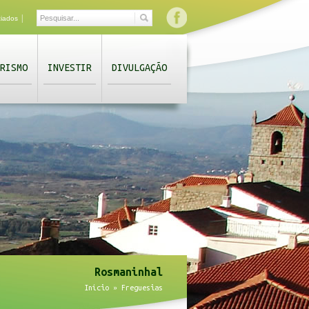
|
ciados
RISMO
INVESTIR
DIVULGAÇÃO
Rosmaninhal
Início
»
Freguesias