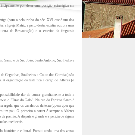
rincipalmente por deter uma posição estratégica em
 antiga (com o pelourinho do séc. XVI que é um dos
, a Igreja Matriz e perto desta, existiu outrora uma
uerra da Restauração) e o exterior da freguesia
ito Santo e de São João, Santo António, São Pedro e
 de Cegonhas, Soalheiras e Couto dos Correias) são
. A organização da festa fica a cargo do Alferes (o
onsabilidade dar de comer gratuitamente a toda a
a-se o "Tirar do Galo". Na rua do Espírito Santo é
a argola, que os cavaleiros da terra (quem quer que
com um pau. O primeiro a correr é sempre o Alferes
de prémio. A disputa é grande e a perícia de alguns
duelos medievais.
 histórico e cultural. Possui ainda uma das zonas