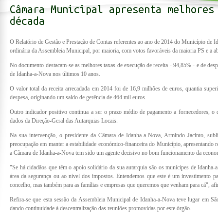
Câmara Municipal apresenta melhores
década
O Relatório de Gestão e Prestação de Contas referentes ao ano de 2014 do Município de 
ordinária da Assembleia Municipal, por maioria, com votos favoráveis da maioria PS e a
No documento destacam-se as melhores taxas de execução de receita - 94,85% - e de des
de Idanha-a-Nova nos últimos 10 anos.
O valor total da receita arrecadada em 2014 foi de 16,9 milhões de euros, quantia superi
despesa, originando um saldo de gerência de 464 mil euros.
Outro indicador positivo continua a ser o prazo médio de pagamento a fornecedores, o
dados da Direção-Geral das Autarquias Locais.
Na sua intervenção, o presidente da Câmara de Idanha-a-Nova, Armindo Jacinto, subli
preocupação em manter a estabilidade económico-financeira do Município, apresentando r
a Câmara de Idanha-a-Nova tem sido um agente decisivo no bom funcionamento da economi
"Se há cidadãos que têm o apoio solidário da sua autarquia são os munícipes de Idanha-a
área da segurança ou ao nível dos impostos. Entendemos que este é um investimento p
concelho, mas também para as famílias e empresas que queremos que venham para cá", afi
Refira-se que esta sessão da Assembleia Municipal de Idanha-a-Nova teve lugar em Sã
dando continuidade à descentralização das reuniões promovidas por este órgão.