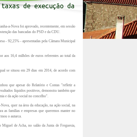
 taxas de execução da
Idanha-a-Nova foi aprovado, recentemente, em sessão
 abstenção das bancadas do PSD e da CDU.
pesa - 92,25% - apresentadas pela Câmara Municipal
or aos 16,4 milhões de euros referentes ao total da
 qual se situou em 29 dias em 2014, de acordo com
nhou que apesar do Relatório e Contas "refletir a
esultados líquidos positivos, demonstra também que
a e da ação social no concelho".
-Nova, quer na área da educação, na ação social, na
ara as famílias e empresas que queremos manter no
rmou o autarca.
o Miguel de Acha, no salão da Junta de Freguesia,