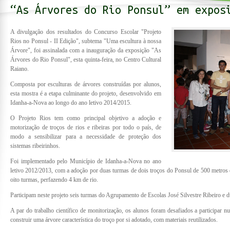
“As Árvores do Rio Ponsul” em expos
A divulgação dos resultados do Concurso Escolar "Projeto
Rios no Ponsul - II Edição", subtema "Uma escultura à nossa
Árvore", foi assinalada com a inauguração da exposição "As
Árvores do Rio Ponsul", esta quinta-feira, no Centro Cultural
Raiano.
Composta por esculturas de árvores construídas por alunos,
esta mostra é a etapa culminante do projeto, desenvolvido em
Idanha-a-Nova ao longo do ano letivo 2014/2015.
O Projeto Rios tem como principal objetivo a adoção e
motorização de troços de rios e ribeiras por todo o país, de
modo a sensibilizar para a necessidade de proteção dos
sistemas ribeirinhos.
Foi implementado pelo Município de Idanha-a-Nova no ano
letivo 2012/2013, com a adoção por duas turmas de dois troços do Ponsul de 500 metros c
oito turmas, perfazendo 4 km de rio.
Participam neste projeto seis turmas do Agrupamento de Escolas José Silvestre Ribeiro e d
A par do trabalho científico de monitorização, os alunos foram desafiados a participar n
construir uma árvore característica do troço por si adotado, com materiais reutilizados.