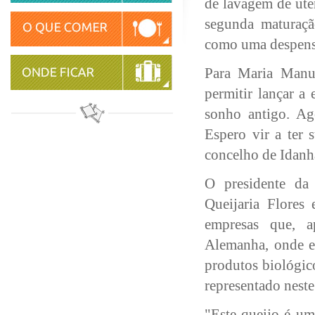
de lavagem de uten
segunda maturaçã
como uma despensa
Para Maria Manuel
permitir lançar a
sonho antigo. Ag
Espero vir a ter 
concelho de Idanh
O presidente da 
Queijaria Flores
empresas que, a
Alemanha, onde es
produtos biológic
representado neste
"Este queijo é u