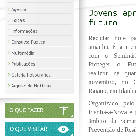
Agenda
Jovens ap
Editais
futuro
Informações
Reciclar hoje 
Consulta Pública
amanhã. É a men
Multimédia
com o Seminári
Publicações
Proteger o Fu
realizou na quar
Galeria Fotográfica
novembro, no C
Arquivo de Notícias
Raiano, em Idanh
Organizado pel
Idanha-a-Nova e 
âmbito da Sema
Prevenção de Resí