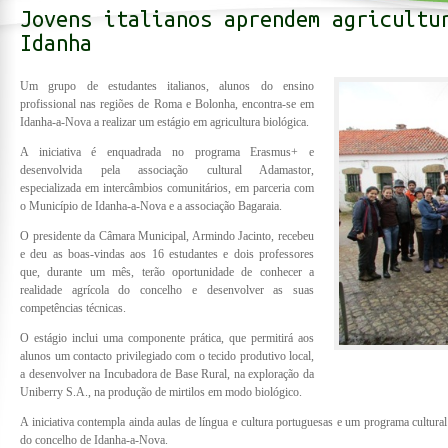
Jovens italianos aprendem agricultu
Idanha
Um grupo de estudantes italianos, alunos do ensino
profissional nas regiões de Roma e Bolonha, encontra-se em
Idanha-a-Nova a realizar um estágio em agricultura biológica.
A iniciativa é enquadrada no programa Erasmus+ e
desenvolvida pela associação cultural Adamastor,
especializada em intercâmbios comunitários, em parceria com
o Município de Idanha-a-Nova e a associação Bagaraia.
O presidente da Câmara Municipal, Armindo Jacinto, recebeu
e deu as boas-vindas aos 16 estudantes e dois professores
que, durante um mês, terão oportunidade de conhecer a
realidade agrícola do concelho e desenvolver as suas
competências técnicas.
O estágio inclui uma componente prática, que permitirá aos
alunos um contacto privilegiado com o tecido produtivo local,
a desenvolver na Incubadora de Base Rural, na exploração da
Uniberry S.A., na produção de mirtilos em modo biológico.
A iniciativa contempla ainda aulas de língua e cultura portuguesas e um programa cultural
do concelho de Idanha-a-Nova.