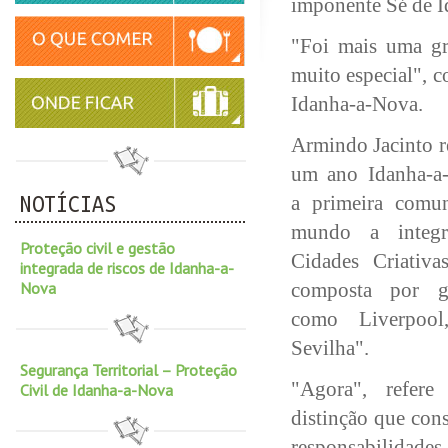
imponente Sé de I
"Foi mais uma g
muito especial", 
Idanha-a-Nova.
Armindo Jacinto r
um ano Idanha-a-
a primeira comun
NOTÍCIAS
mundo a integ
Proteção civil e gestão
Cidades Criati
integrada de riscos de Idanha-a-
Nova
composta por g
como Liverpoo
Sevilha".
Segurança Territorial – Proteção
"Agora", refere
Civil de Idanha-a-Nova
distinção que con
responsabilidades