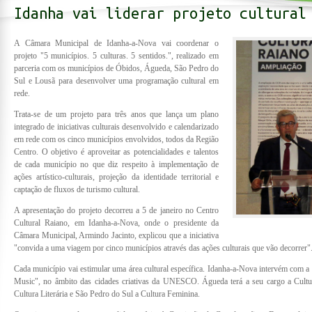
Idanha vai liderar projeto cultural
A Câmara Municipal de Idanha-a-Nova vai coordenar o
projeto "5 municípios. 5 culturas. 5 sentidos.", realizado em
parceria com os municípios de Óbidos, Águeda, São Pedro do
Sul e Lousã para desenvolver uma programação cultural em
rede.
Trata-se de um projeto para três anos que lança um plano
integrado de iniciativas culturais desenvolvido e calendarizado
em rede com os cinco municípios envolvidos, todos da Região
Centro. O objetivo é aproveitar as potencialidades e talentos
de cada município no que diz respeito à implementação de
ações artístico-culturais, projeção da identidade territorial e
captação de fluxos de turismo cultural.
A apresentação do projeto decorreu a 5 de janeiro no Centro
Cultural Raiano, em Idanha-a-Nova, onde o presidente da
Câmara Municipal, Armindo Jacinto, explicou que a iniciativa
"convida a uma viagem por cinco municípios através das ações culturais que vão decorrer"
Cada município vai estimular uma área cultural específica. Idanha-a-Nova intervém com a 
Music", no âmbito das cidades criativas da UNESCO. Águeda terá a seu cargo a Cultur
Cultura Literária e São Pedro do Sul a Cultura Feminina.