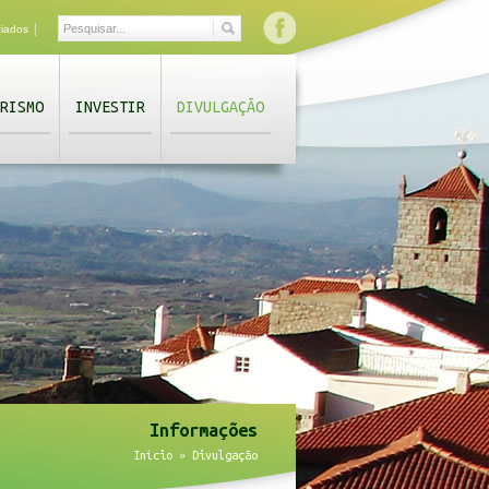
|
ciados
RISMO
INVESTIR
DIVULGAÇÃO
Informações
Início
»
Divulgação