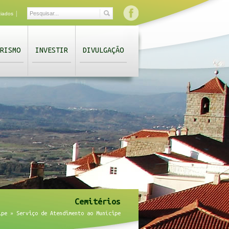
|
ciados
RISMO
INVESTIR
DIVULGAÇÃO
Cemitérios
ipe
»
Serviço de Atendimento ao Munícipe