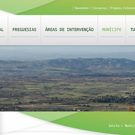
|
|
|
Newsletter
Contactos
Projetos Cofinan
AL
FREGUESIAS
ÁREAS DE INTERVENÇÃO
MUNÍCIPE
TU
Início
»
Muníc