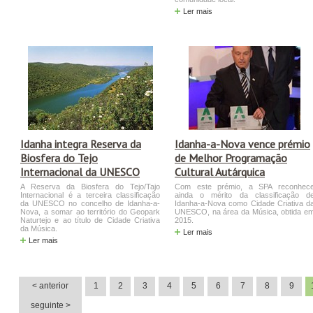
Ler mais
Idanha integra Reserva da
Idanha-a-Nova vence prémio
Biosfera do Tejo
de Melhor Programação
Internacional da UNESCO
Cultural Autárquica
A Reserva da Biosfera do Tejo/Tajo
Com este prémio, a SPA reconhec
Internacional é a terceira classificação
ainda o mérito da classificação d
da UNESCO no concelho de Idanha-a-
Idanha-a-Nova como Cidade Criativa d
Nova, a somar ao território do Geopark
UNESCO, na área da Música, obtida e
Naturtejo e ao título de Cidade Criativa
2015.
da Música.
Ler mais
Ler mais
< anterior
1
2
3
4
5
6
7
8
9
seguinte >