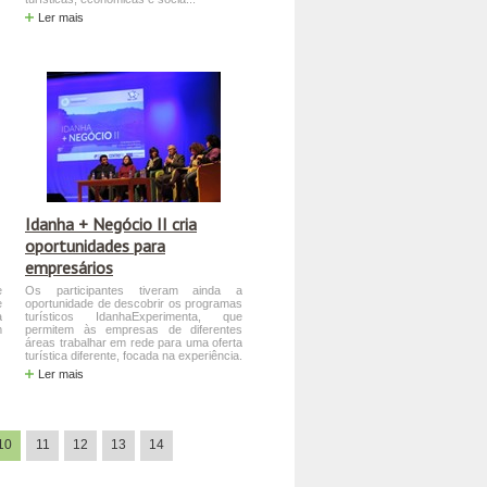
Ler mais
Idanha + Negócio II cria
oportunidades para
empresários
e
Os participantes tiveram ainda a
e
oportunidade de descobrir os programas
a
turísticos IdanhaExperimenta, que
m
permitem às empresas de diferentes
áreas trabalhar em rede para uma oferta
turística diferente, focada na experiência.
Ler mais
10
11
12
13
14