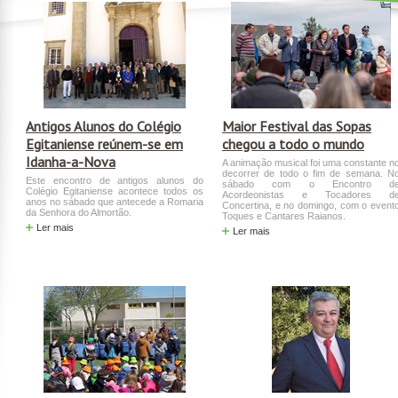
Antigos Alunos do Colégio
Maior Festival das Sopas
Egitaniense reúnem-se em
chegou a todo o mundo
Idanha-a-Nova
A animação musical foi uma constante n
decorrer de todo o fim de semana. N
Este encontro de antigos alunos do
sábado com o Encontro d
Colégio Egitaniense acontece todos os
Acordeonistas e Tocadores d
anos no sábado que antecede a Romaria
Concertina, e no domingo, com o event
da Senhora do Almortão.
Toques e Cantares Raianos.
Ler mais
Ler mais