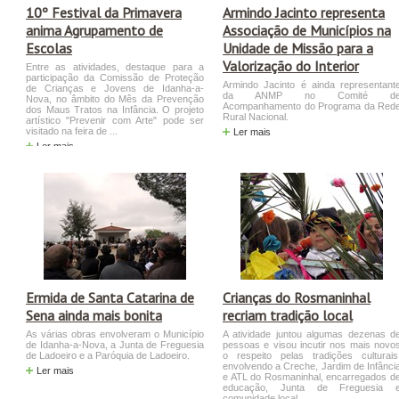
10º Festival da Primavera
Armindo Jacinto representa
anima Agrupamento de
Associação de Municípios na
Escolas
Unidade de Missão para a
Valorização do Interior
Entre as atividades, destaque para a
participação da Comissão de Proteção
Armindo Jacinto é ainda representant
de Crianças e Jovens de Idanha-a-
da ANMP no Comité d
Nova, no âmbito do Mês da Prevenção
Acompanhamento do Programa da Red
dos Maus Tratos na Infância. O projeto
Rural Nacional.
artístico "Prevenir com Arte" pode ser
visitado na feira de ...
Ler mais
Ler mais
Ermida de Santa Catarina de
Crianças do Rosmaninhal
Sena ainda mais bonita
recriam tradição local
As várias obras envolveram o Município
A atividade juntou algumas dezenas d
de Idanha-a-Nova, a Junta de Freguesia
pessoas e visou incutir nos mais novo
de Ladoeiro e a Paróquia de Ladoeiro.
o respeito pelas tradições culturais
envolvendo a Creche, Jardim de Infânci
Ler mais
e ATL do Rosmaninhal, encarregados d
educação, Junta de Freguesia 
comunidade local.