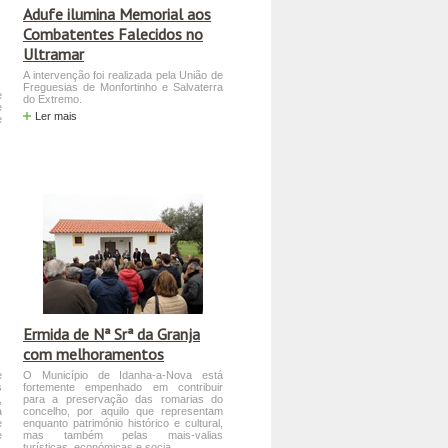
Adufe ilumina Memorial aos
Combatentes Falecidos no
Ultramar
A intervenção foi realizada pela União de
Freguesias de Monfortinho e Salvaterra
e
do Extremo.
e
Ler mais
e
Ermida de Nª Srª da Granja
com melhoramentos
e
O Município de Idanha-a-Nova está
s
fortemente empenhado em contribuir
,
para a preservação das romarias do
a
concelho, por aquilo que representam
e
enquanto património histórico e cultural,
e
mas também pelas mais-valias
turísticas, económicas e socia...