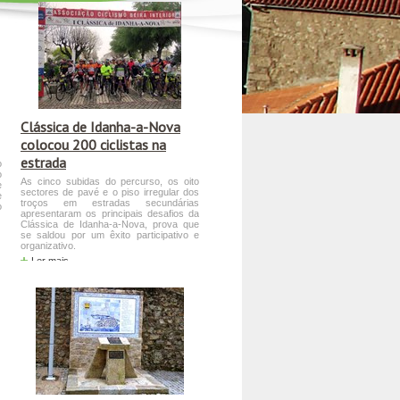
Clássica de Idanha-a-Nova
colocou 200 ciclistas na
estrada
o
o
As cinco subidas do percurso, os oito
e
sectores de pavé e o piso irregular dos
e
troços em estradas secundárias
o
apresentaram os principais desafios da
Clássica de Idanha-a-Nova, prova que
se saldou por um êxito participativo e
organizativo.
Ler mais