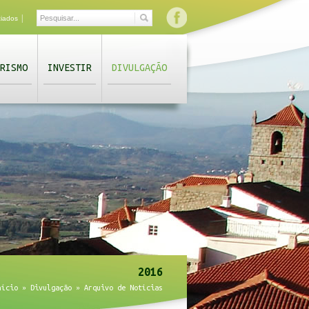
|
ciados
RISMO
INVESTIR
DIVULGAÇÃO
2016
nício
»
Divulgação
»
Arquivo de Notícias