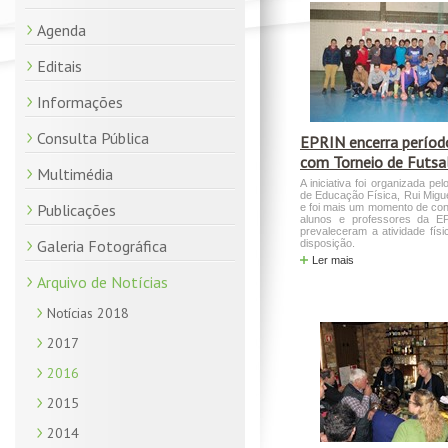
Agenda
Editais
Informações
Consulta Pública
EPRIN encerra períod
com Torneio de Futsa
Multimédia
A iniciativa foi organizada pel
de Educação Física, Rui Migu
Publicações
e foi mais um momento de con
alunos e professores da E
prevaleceram a atividade fís
Galeria Fotográfica
disposição.
Ler mais
Arquivo de Notícias
Notícias 2018
2017
2016
2015
2014