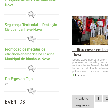
integrada de riscos de Idanha-a-
Nova
Segurança Territorial – Proteção
Civil de Idanha-a-Nova
Promoção de medidas de
Ju-Jitsu cresce em Id
eficiência energética na Piscina
Nova
Municipal de Idanha-a-Nova
Desde 2002 que esta arte ma
presente no concelho, mas a 
na Associação Juvenil, Social,
Recreativa de Idanha-a-Nova
potenciou o crescimento da m
Ler mais
Do Erges ao Tejo
19
< anterior
1
2
EVENTOS
seguinte >