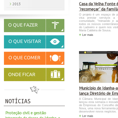
Casa da Velha Fonte 
2013
“recomeçar” da famíli
O projeto é um espaço de pa
visa prestar serviços a
comunidade, "mimando e ac
todos os nossos conterrâneos
do Ladoeiro e quem nos visit
Maria Caldeira de Sousa.
Ler mais
Município de Idanha-
lança Diretório de Em
A Câmara Municipal de Ida
NOTÍCIAS
lançou esta semana o inovado
de Empresas do Concelho de
Nova, uma nova ferramenta pa
desenvolver novos negócios.
Proteção civil e gestão
Ler mais