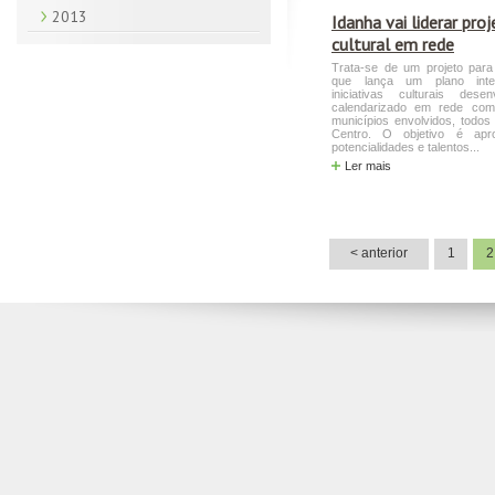
2013
Idanha vai liderar pro
cultural em rede
Trata-se de um projeto para
que lança um plano int
iniciativas culturais dese
calendarizado em rede com
municípios envolvidos, todos
Centro. O objetivo é apro
potencialidades e talentos...
Ler mais
< anterior
1
2