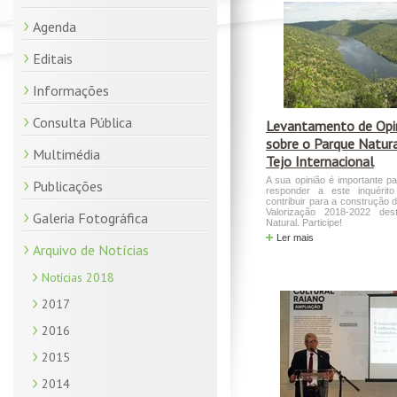
Agenda
Editais
Informações
Consulta Pública
Levantamento de Opi
sobre o Parque Natur
Multimédia
Tejo Internacional
A sua opinião é importante p
Publicações
responder a este inquérit
contribuir para a construção 
Valorização 2018-2022 des
Galeria Fotográfica
Natural. Participe!
Ler mais
Arquivo de Notícias
Notícias 2018
2017
2016
2015
2014